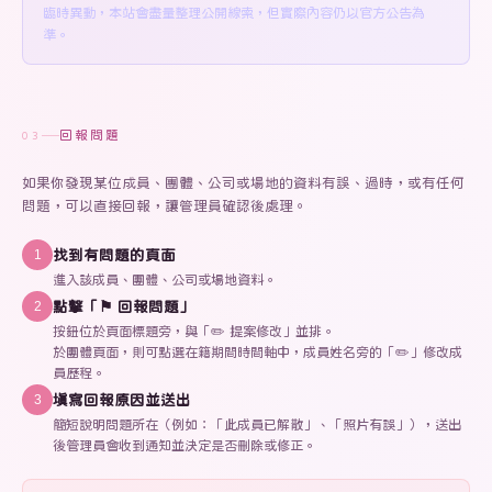
臨時異動，本站會盡量整理公開線索，但實際內容仍以官方公告為
準。
回報問題
03
如果你發現某位成員、團體、公司或場地的資料有誤、過時，或有任何
問題，可以直接回報，讓管理員確認後處理。
找到有問題的頁面
1
進入該成員、團體、公司或場地資料。
點擊「⚑ 回報問題」
2
按鈕位於頁面標題旁，與「✏️ 提案修改」並排。
於團體頁面，則可點選在籍期間時間軸中，成員姓名旁的「✏️」修改成
員歷程。
填寫回報原因並送出
3
簡短說明問題所在（例如：「此成員已解散」、「照片有誤」），送出
後管理員會收到通知並決定是否刪除或修正。