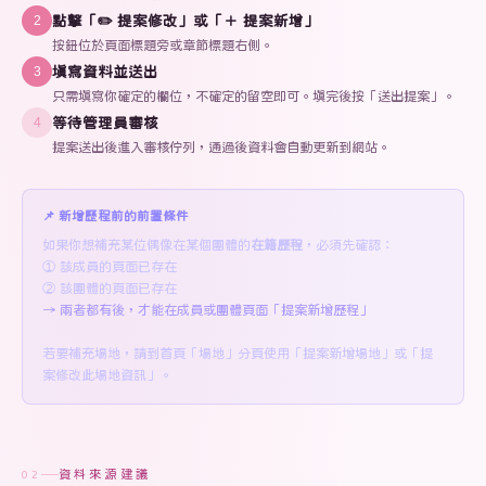
點擊「✏️ 提案修改」或「＋ 提案新增」
2
按鈕位於頁面標題旁或章節標題右側。
填寫資料並送出
3
只需填寫你確定的欄位，不確定的留空即可。填完後按「送出提案」。
等待管理員審核
4
提案送出後進入審核佇列，通過後資料會自動更新到網站。
📌 新增歷程前的前置條件
如果你想補充某位偶像在某個團體的
在籍歷程
，必須先確認：
① 該成員的頁面已存在
② 該團體的頁面已存在
→ 兩者都有後，才能在成員或團體頁面「提案新增歷程」
若要補充場地，請到首頁「場地」分頁使用「提案新增場地」或「提
案修改此場地資訊」。
資料來源建議
02