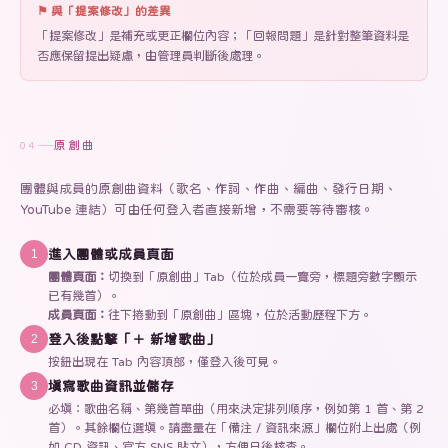
⚑ 與「提案修改」的差異
「提案修改」是補充或更正欄位內容；「回報問題」是針對整筆資料是
否應保留提出疑慮，由管理員判斷後處理。
原創曲
04
團體與成員的原創曲資料（歌名、作詞、作曲、編曲、發行日期、
YouTube 連結）可由任何登入者直接新增，不需要等待審核。
進入團體或成員頁面
1
團體頁面：
切換到「原創曲」Tab（位於成員一覽旁，標題旁數字顯示
已有幾首）。
成員頁面：
往下捲動到「原創曲」區塊，位於活動歷程下方。
登入後點擊「＋ 新增歌曲」
2
按鈕出現在 Tab 內容頂部，僅登入後可見。
填寫歌曲資訊並儲存
3
必填：歌曲名稱、第幾首單曲（用來決定排列順序，例如第 1 首、第 2
首）。其餘欄位選填。請盡量在「備注 / 資訊來源」欄位附上出處（例
如 CD 資訊、官方 SNS 貼文），方便日後核查。