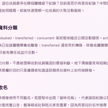
：這位成員最早在哪個團體留下紀錄？目前是否仍有現役紀錄？中間
這些問題看，就能快速理解一位成員的大致活動脈絡。
資料分類
、graduated、transferred、concurrent 等狀態來描述公開活動關係。
 代表已從該團體畢業或離籍；transferred 通常用於轉籍、移籍或團體
一期間可能有兼任或並行活動。
的分類，不應被理解成對成員職涯的價值判斷。地下偶像圈常有短期
狀態欄的目的只是讓讀者知道這段關係在資料上如何被歸檔。
改名
時期會使用不同藝名。若歷程中出現「當時名稱」，代表該段紀錄公
對查找舊公告、舊海報或社群貼文非常重要，因為用現在的名字搜尋