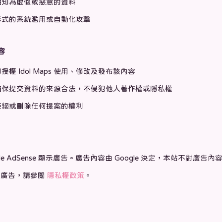
明知為虛假或惡意的資料
形式的系統濫用或自動化攻擊
容
權 Idol Maps 使用、修改及發布該內容
確保提交資料的來源合法，不侵犯他人著作權或隱私權
拒絕或刪除任何提案的權利
le AdSense 顯示廣告。廣告內容由 Google 決定，本站不對廣告內
化廣告，請參閱
隱私權政策
。