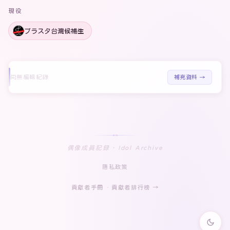
現役
プラスタ台灣候補生
尚無編輯紀錄
補充資料 →
偶像成員記録 · Idol Archive
隱私政策
貢獻者手冊
·
貢獻者排行榜 →