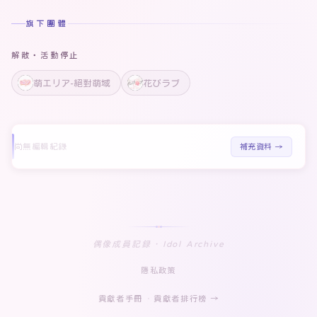
旗下團體
解散・活動停止
萌エリア-絕對萌域
花びラブ
尚無編輯紀錄
補充資料 →
偶像成員記録 · Idol Archive
隱私政策
貢獻者手冊
·
貢獻者排行榜 →