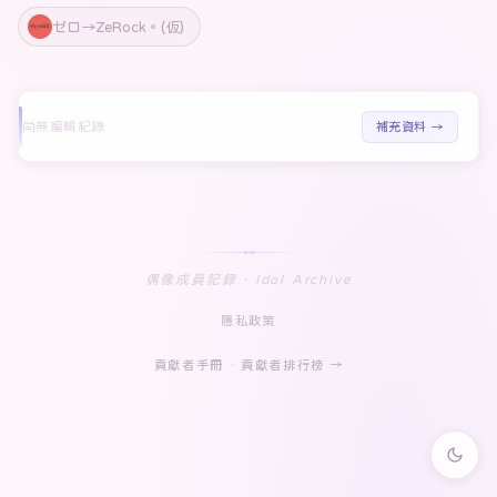
ゼロ→ZeRock。(仮)
尚無編輯紀錄
補充資料 →
偶像成員記録 · Idol Archive
隱私政策
貢獻者手冊
·
貢獻者排行榜 →