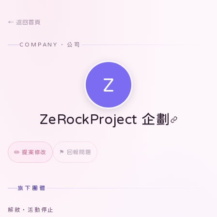
← 返回首頁
COMPANY · 公司
Z
ZeRockProject 企劃
✏️ 提案修改
⚑ 回報問題
旗下團體
解散・活動停止