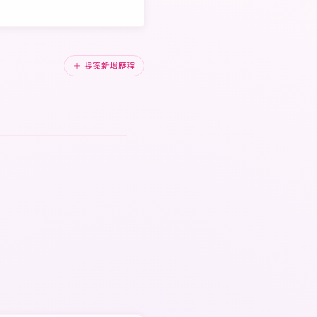
＋ 提案新增歷程