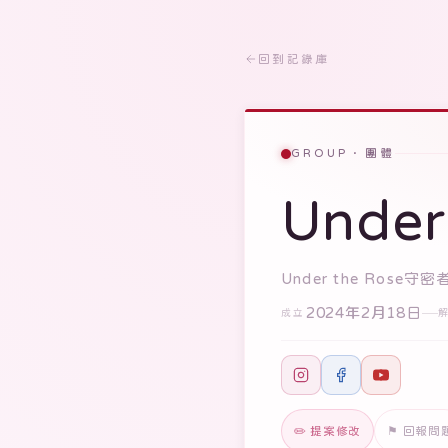
回到記錄庫
GROUP · 團體
Unde
Under the Rose守密
2024年2月18日
成立
✏️ 提案修改
⚑ 回報問