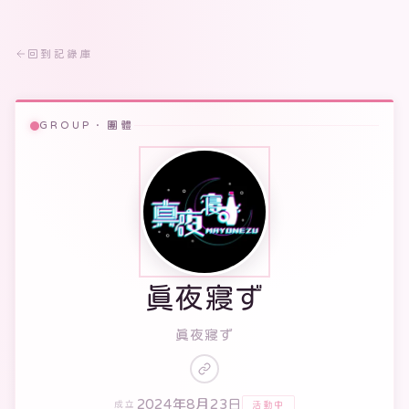
回到記錄庫
GROUP · 團體
真夜寢ず
真夜寢ず
2024年8月23日
活動中
成立