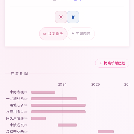
✏️ 提案修改
⚑ 回報問題
＋ 提案新增歷程
在籍期間
2024
2025
2026
小野寺楓
✏️
一ノ瀬りら
✏️
海城しよ
✏️
水鳥川るり
✏️
阿久津咲蓮
✏️
小波名奈
✏️
浅松奈々未
✏️