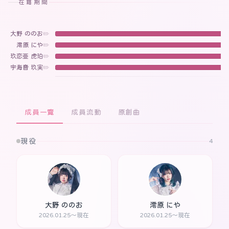
在籍期間
大野 ののお
✏️
澪原 にや
✏️
玖恋亜 虎珀
✏️
宇海音 玖実
✏️
成員一覽
成員流動
原創曲
現役
4
大野 ののお
澪原 にや
2026.01.25～現在
2026.01.25～現在