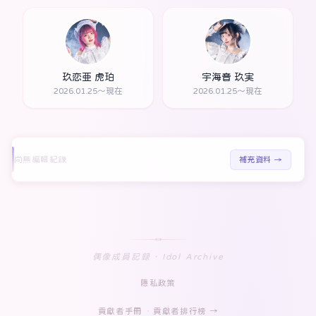
玖恋亜 虎珀
宇海音 玖実
2026.01.25～現在
2026.01.25～現在
尚無編輯紀錄
補充資料 →
偶像成員記録 · Idol Archive
隱私政策
貢獻者手冊
·
貢獻者排行榜 →