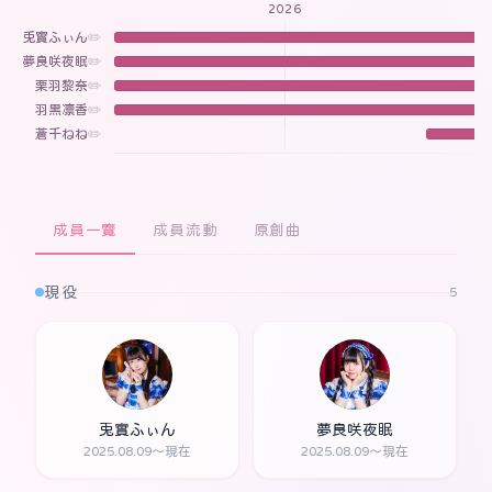
2026
兎實ふぃん
✏️
夢良咲夜眠
✏️
栗羽黎奈
✏️
羽黒凛香
✏️
蒼千ねね
✏️
成員一覽
成員流動
原創曲
現役
5
兎實ふぃん
夢良咲夜眠
2025.08.09～現在
2025.08.09～現在