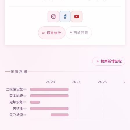
✏️ 提案修改
⚑ 回報問題
＋ 提案新增歷程
在籍期間
2023
2024
2025
20
二階堂実姬
✏️
森本緋良
✏️
鬼塚安娜
✏️
矢吹幽
✏️
天乃絵空
✏️