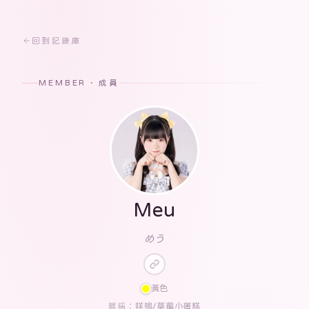
回到記錄庫
MEMBER · 成員
Meu
めう
黃色
咩嗚/草莓小蛋糕
暱稱：