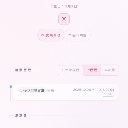
8月3日
生日：
✏️ 提案修改
⚑ 回報問題
活動歷程
+ 新增經歷
歷程
流程
2025.12.26
〜 2026.07.04
いふプロ練習生
畢業
⚑ 回報
原創曲