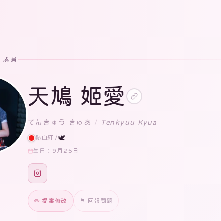
· 成員
天鳩 姬愛
てんきゅう きゅあ
/
Tenkyuu Kyua
熱血紅
/
🕊
9月25日
生日：
✏️ 提案修改
⚑ 回報問題