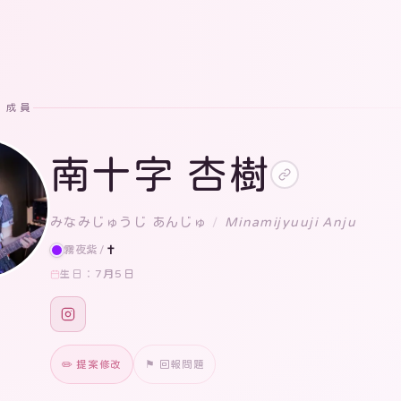
· 成員
南十字 杏樹
みなみじゅうじ あんじゅ
/
Minamijyuuji Anju
霧夜紫
/
✝️
7月5日
生日：
✏️ 提案修改
⚑ 回報問題