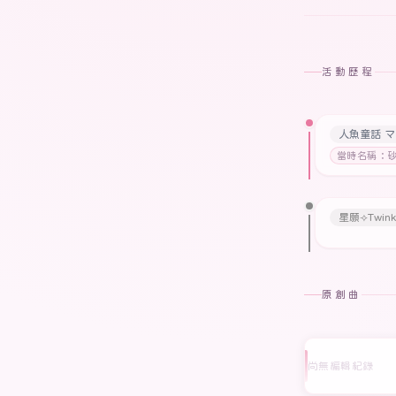
活動歷程
人魚童話 
當時名稱：
星願⟢Twinkl
原創曲
尚無編輯紀錄