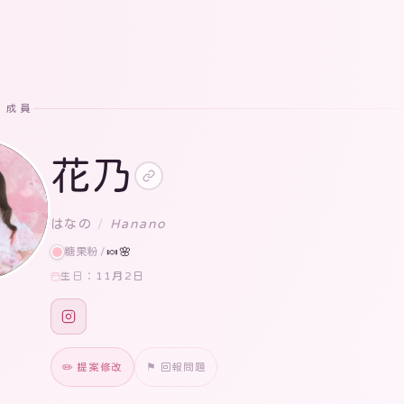
· 成員
花乃
はなの
/
Hanano
糖果粉
/
🍬🌸
11月2日
生日：
✏️ 提案修改
⚑ 回報問題