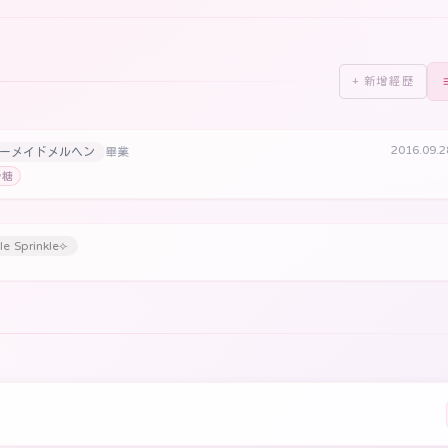
+ 新增經歷
2016.09.
マーメイドメルヘン
畢業
砂糖
e Sprinkle⟣