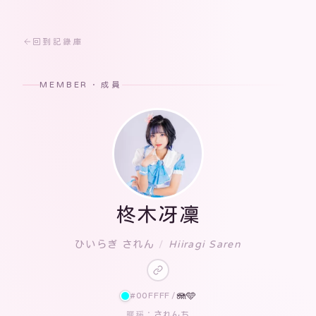
回到記錄庫
MEMBER · 成員
柊木冴凜
ひいらぎ されん
/
Hiiragi Saren
#00FFFF
/
🪼🩵
されんち
暱稱：