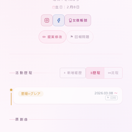
2月8日
生日：
女僕帳號
✏️ 提案修改
⚑ 回報問題
活動歷程
+ 新增經歷
歷程
流程
2026.03.08
〜
星瞳⭐︎グレア
⚑ 回報
原創曲