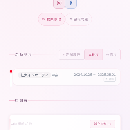
✏️ 提案修改
⚑ 回報問題
活動歷程
+ 新增經歷
歷程
流程
2024.10.25
〜 2025.08.01
狂犬インサニティ
畢業
⚑ 回報
原創曲
尚無編輯紀錄
補充資料 →