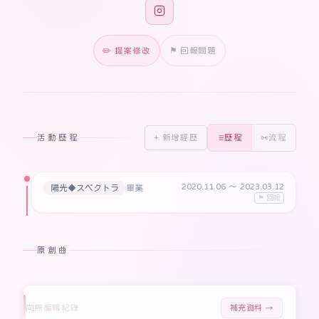
✏️ 提案修改
⚑ 回報問題
活動歷程
+ 新增經歷
歷程
流程
2020.11.06
〜 2023.03.12
陽光◆スペクトラ
畢業
⚑ 回報
原創曲
尚無編輯紀錄
補充資料 →