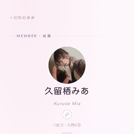
回到記錄庫
MEMBER · 成員
久留栖みあ
Kuruse Mia
5月6日
生日：