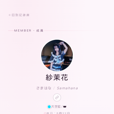
回到記錄庫
MEMBER · 成員
紗茉花
さまはな
/
Samahana
天空藍
/
👑
5月22日
生日：