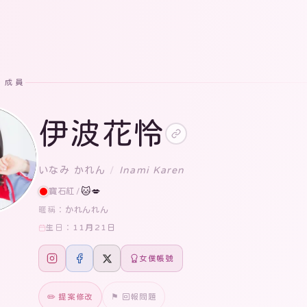
· 成員
伊波花怜
いなみ かれん
/
Inami Karen
寶石紅
/
🐱💋
かれんれん
暱稱：
11月21日
生日：
女僕帳號
✏️ 提案修改
⚑ 回報問題