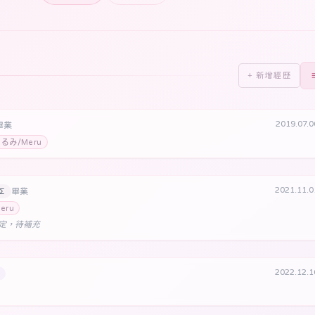
+ 新增經歷
2019.07.
畢業
るみ/Meru
2021.11.
Σ
畢業
eru
定，待補充
2022.12.