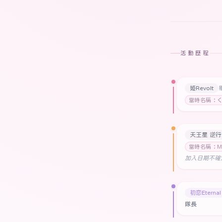
活動歷程
姫Revolt
當時名稱：く
天王星 逆行
當時名稱：M
加入日期不確
初恋Eternal
隊長