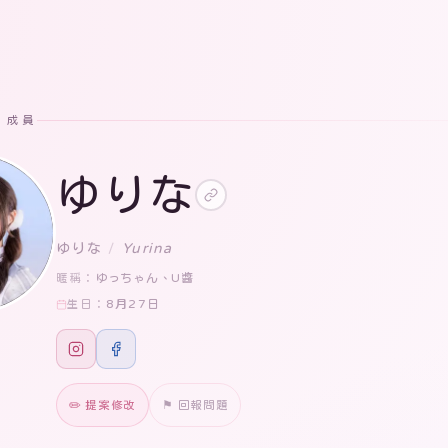
· 成員
ゆりな
ゆりな
/
Yurina
ゆっちゃん、U醬
暱稱：
8月27日
生日：
✏️ 提案修改
⚑ 回報問題