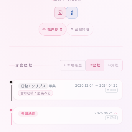
✏️ 提案修改
⚑ 回報問題
活動歷程
+ 新增經歷
歷程
流程
2020.12.04
〜 2024.04.21
日蝕エクリプス
畢業
⚑ 回報
當時名稱：藍染みる
2025.06.21
〜
天国地獄
⚑ 回報