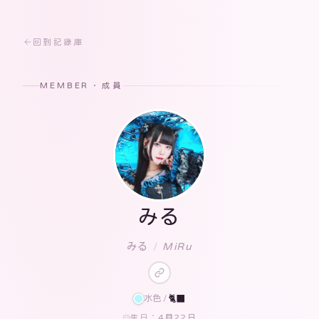
回到記錄庫
MEMBER · 成員
みる
みる
/
MiRu
水色
/
🐈‍⬛
4月22日
生日：