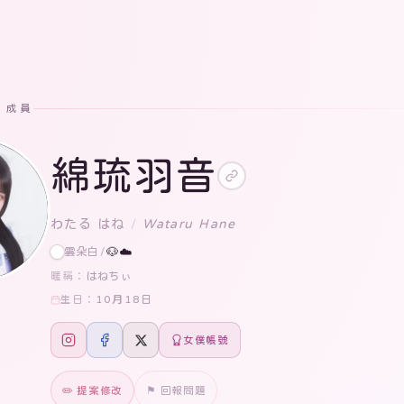
· 成員
綿琉羽音
わたる はね
/
Wataru Hane
雲朵白
/
🐶☁️
はねちぃ
暱稱：
10月18日
生日：
女僕帳號
✏️ 提案修改
⚑ 回報問題