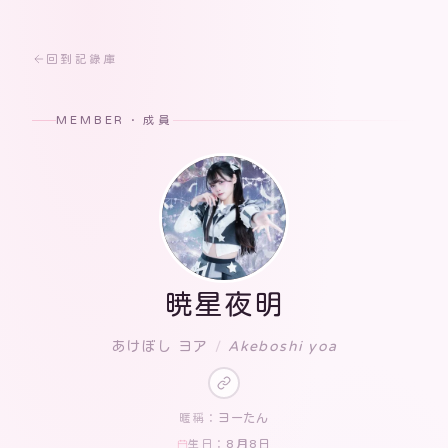
回到記錄庫
MEMBER · 成員
暁星夜明
あけぼし ヨア
/
Akeboshi yoa
ヨーたん
暱稱：
8月8日
生日：