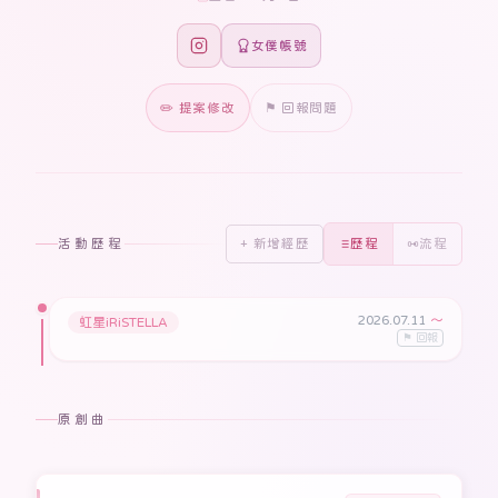
女僕帳號
✏️ 提案修改
⚑ 回報問題
活動歷程
+ 新增經歷
歷程
流程
2026.07.11
〜
虹星iRiSTELLA
⚑ 回報
原創曲