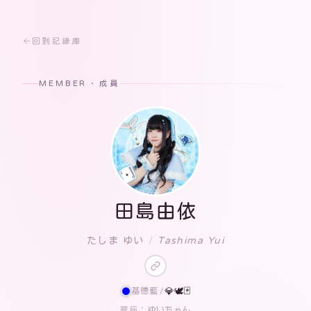
回到記錄庫
MEMBER · 成員
田島由依
たしま ゆい
/
Tashima Yui
基德藍
/
💎🕊🃏
ゆいちゃん
暱稱：