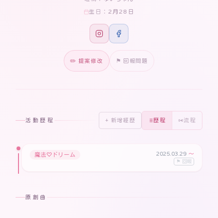
2月28日
生日：
✏️ 提案修改
⚑ 回報問題
活動歷程
+ 新增經歷
歷程
流程
2025.03.29
〜
魔法♡ドリーム
⚑ 回報
原創曲