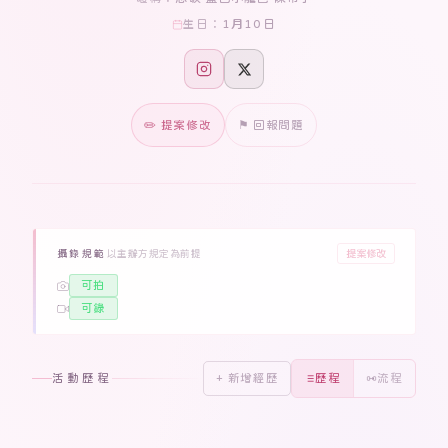
1月10日
生日：
✏️ 提案修改
⚑ 回報問題
提案修改
攝錄規範
以主辦方規定為前提
可拍
可錄
活動歷程
+ 新增經歷
歷程
流程