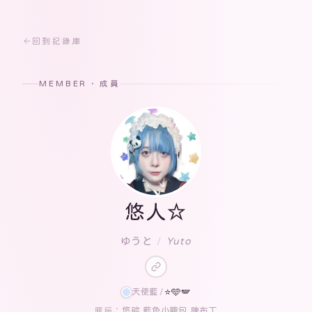
回到記錄庫
MEMBER · 成員
悠人☆
ゆうと
/
Yuto
天使藍
/
⭐️🩵🪽
悠碳 藍色小籠包 陳布丁
暱稱：