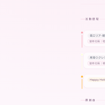
活動歷程
萌エリア-
當時名稱：
月宵◇クレ
當時名稱：
Happy Holi
原創曲