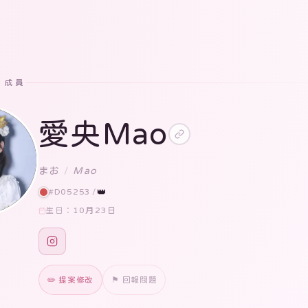
· 成員
愛央Mao
まお
/
Mao
#D05253
/
👑
10月23日
生日：
✏️ 提案修改
⚑ 回報問題