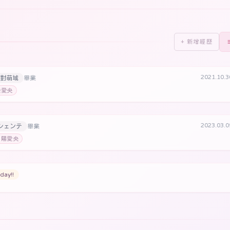
+ 新增經歷
2021.10.
絕對萌域
畢業
睦愛央
2023.03.
シェンテ
畢業
朝陽愛央
day!!