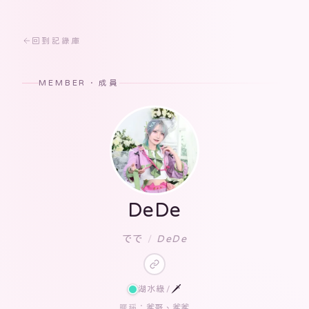
回到記錄庫
MEMBER · 成員
DeDe
でで
/
DeDe
湖水綠
/
🗡
爹哥、爹爹
暱稱：