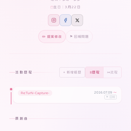
3月22日
生日：
✏️ 提案修改
⚑ 回報問題
活動歷程
+ 新增經歷
歷程
流程
2016.07.09
〜
Re:TurN-Capture-
⚑ 回報
原創曲