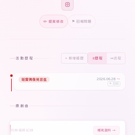
✏️ 提案修改
⚑ 回報問題
活動歷程
+ 新增經歷
歷程
流程
2026.06.28
〜
姬實偶像見習生
⚑ 回報
原創曲
尚無編輯紀錄
補充資料 →