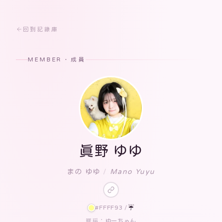
回到記錄庫
MEMBER · 成員
眞野 ゆゆ
まの ゆゆ
/
Mano Yuyu
#FFFF93
/
☔️
ゆーちゃん
暱稱：