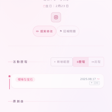
2月23日
生日：
✏️ 提案修改
⚑ 回報問題
活動歷程
+ 新增經歷
歷程
流程
2025.08.17
〜
曖昧な宝石
⚑ 回報
原創曲