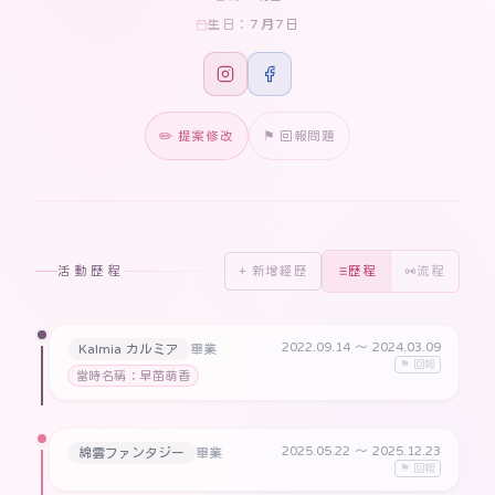
7月7日
生日：
✏️ 提案修改
⚑ 回報問題
活動歷程
+ 新增經歷
歷程
流程
2022.09.14
〜 2024.03.09
Kalmia カルミア
畢業
⚑ 回報
當時名稱：早苗萌香
2025.05.22
〜 2025.12.23
綿雲ファンタジー
畢業
⚑ 回報