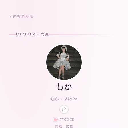
回到記錄庫
MEMBER · 成員
もか
もか
/
Moka
#FFC0CB
萌香
暱稱：