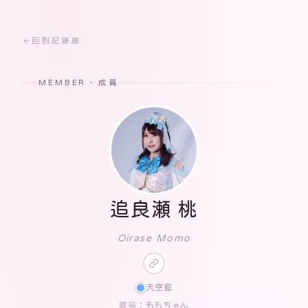
回到記錄庫
MEMBER · 成員
追良瀬 桃
Oirase Momo
天空藍
ももちゃん
暱稱：