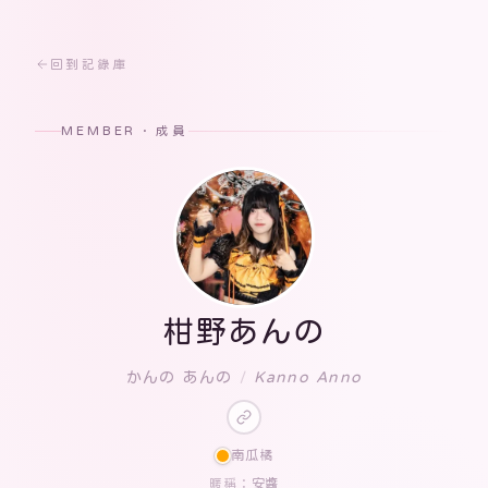
回到記錄庫
MEMBER · 成員
柑野あんの
かんの あんの
/
Kanno Anno
南瓜橘
安醬
暱稱：