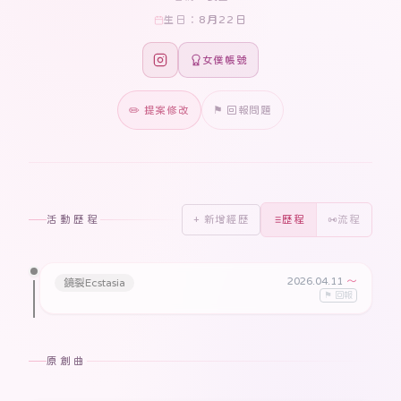
8月22日
生日：
女僕帳號
✏️ 提案修改
⚑ 回報問題
活動歷程
+ 新增經歷
歷程
流程
2026.04.11
〜
鏡裂Ecstasia
⚑ 回報
原創曲