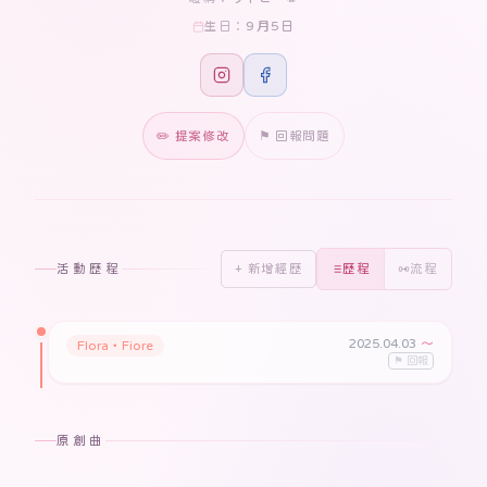
9月5日
生日：
✏️ 提案修改
⚑ 回報問題
活動歷程
+ 新增經歷
歷程
流程
2025.04.03
〜
Flora・Fiore
⚑ 回報
原創曲