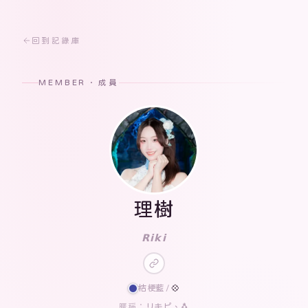
回到記錄庫
MEMBER · 成員
理樹
𝗥𝗶𝗸𝗶
桔梗藍
/
💠
リキピ、🐧
暱稱：