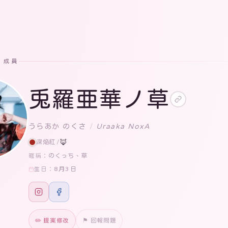
· 成員
兎羅亜華ノ草
うらあか のくさ
/
Uraaka NoxA
深焔紅
/
🦊
のくっち、草
暱稱：
8月3日
生日：
✏️ 提案修改
⚑ 回報問題