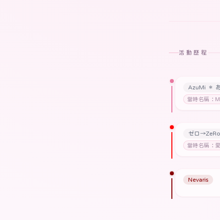
活動歷程
AzuMi ＊
當時名稱：Mi
ゼロ→ZeRo
當時名稱：
Nevaris