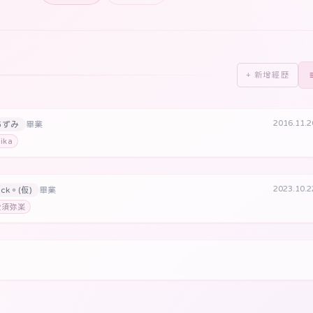
+ 新增經歷
2016.11.
 あずみ
畢業
ka
2023.10.
ck。(仮)
畢業
愛須弥楽