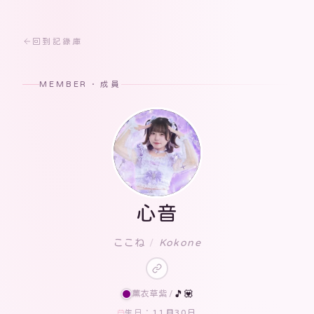
回到記錄庫
MEMBER · 成員
心音
ここね
/
Kokone
薰衣草紫
/
🎵💟
11月30日
生日：