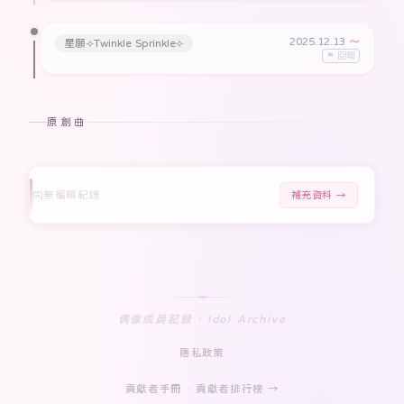
2025.12.13
〜
星願⟢Twinkle Sprinkle⟣
⚑ 回報
原創曲
尚無編輯紀錄
補充資料 →
偶像成員記録 · Idol Archive
隱私政策
貢獻者手冊
·
貢獻者排行榜 →