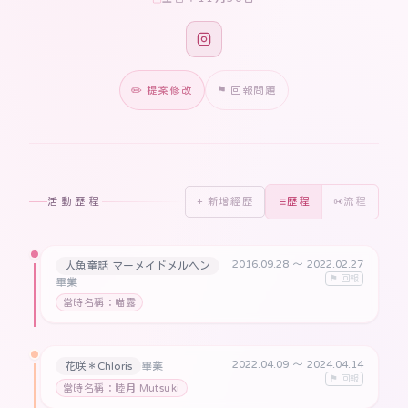
✏️ 提案修改
⚑ 回報問題
活動歷程
+ 新增經歷
歷程
流程
2016.09.28
〜 2022.02.27
人魚童話 マーメイドメルヘン
⚑ 回報
畢業
當時名稱：喵露
2022.04.09
〜 2024.04.14
花咲＊Chloris
畢業
⚑ 回報
當時名稱：睦月 Mutsuki