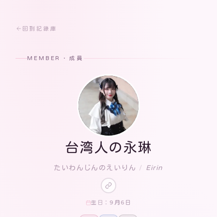
回到記錄庫
MEMBER · 成員
台湾人の永琳
たいわんじんのえいりん
/
Eirin
9月6日
生日：