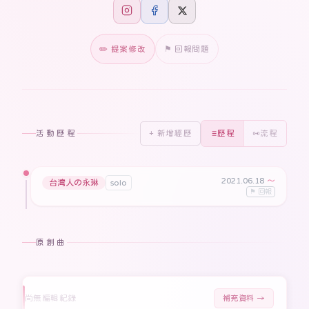
✏️ 提案修改
⚑ 回報問題
活動歷程
+ 新增經歷
歷程
流程
2021.06.18
〜
台湾人の永琳
solo
⚑ 回報
原創曲
尚無編輯紀錄
補充資料 →