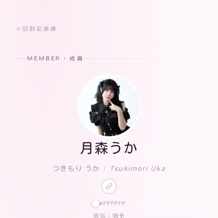
回到記錄庫
MEMBER · 成員
月森うか
つきもり うか
/
Tsukimori Uka
#FFFFFF
嗚卡
暱稱：