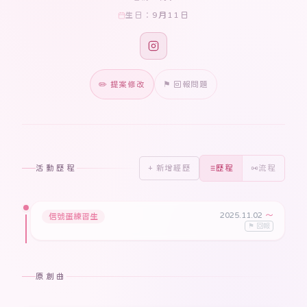
9月11日
生日：
✏️ 提案修改
⚑ 回報問題
活動歷程
+ 新增經歷
歷程
流程
2025.11.02
〜
信號蛋練習生
⚑ 回報
原創曲