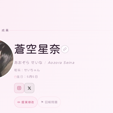
· 成員
蒼空星奈
あおぞら せいな
/
Aozora Seina
せいちゃん
暱稱：
5月5日
生日：
✏️ 提案修改
⚑ 回報問題