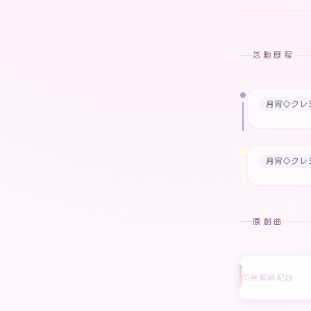
活動歷程
月宵◇クレ
月宵◇クレ
原創曲
尚無編輯紀錄