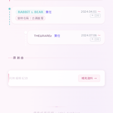
2024.04.01
〜
𝗥𝗔𝗕𝗕𝗶𝗧 & 𝗕𝗘𝗔𝗥
兼任
⚑ 回報
當時名稱：古瀬真瑠
2024.07.06
〜
THEΔRAREz
兼任
⚑ 回報
原創曲
尚無編輯紀錄
補充資料 →