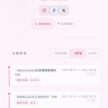
✏️ 提案修改
⚑ 回報問題
活動歷程
+ 新增經歷
歷程
流程
2020.08.01
〜 2021.05.09
Mitochondria粒線體偶像學院
⚑ 回報
畢業
當時名稱：MARU
2021.12.01
〜 2023.12.31
REBELLiOUS & BRiGHT
畢業
⚑ 回報
當時名稱：まる