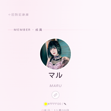
回到記錄庫
MEMBER · 成員
マル
MARU
#FFFF00
/
🍡
11月20日
生日：