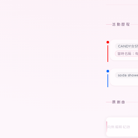
活動歷程
CANDY☆S
當時名稱：
soda showe
原創曲
尚無編輯紀錄