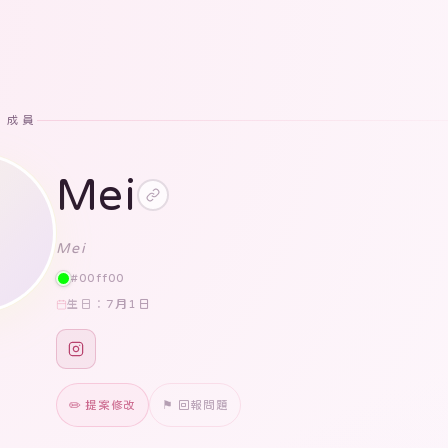
· 成員
Mei
Mei
#00ff00
7月1日
生日：
✏️ 提案修改
⚑ 回報問題