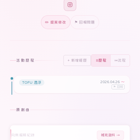
✏️ 提案修改
⚑ 回報問題
活動歷程
+ 新增經歷
歷程
流程
2026.04.26
〜
TOFU 透浮
⚑ 回報
原創曲
尚無編輯紀錄
補充資料 →