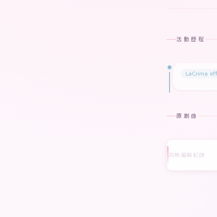
活動歷程
LaCrima e
原創曲
尚無編輯紀錄