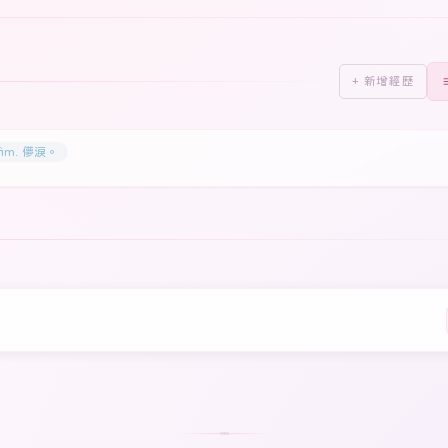
+ 新增經歷
ffim. 儚淚。