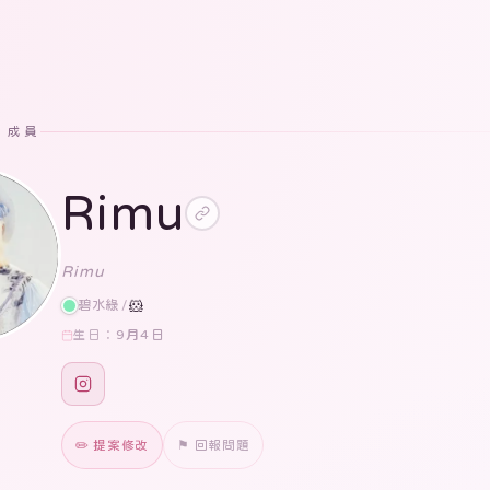
· 成員
Rimu
Rimu
碧水綠
/
🐹
9月4日
生日：
✏️ 提案修改
⚑ 回報問題