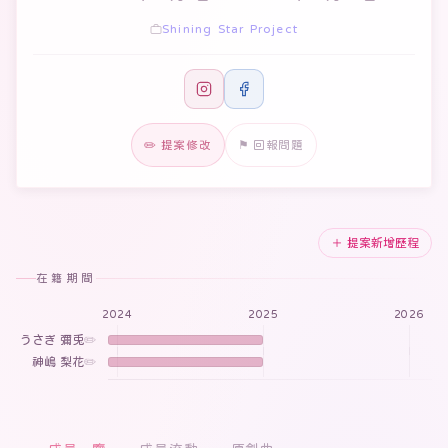
Shining Star Project
✏️ 提案修改
⚑ 回報問題
＋ 提案新增歷程
在籍期間
2024
2025
2026
うさぎ 彌兎
✏️
神嶋 梨花
✏️