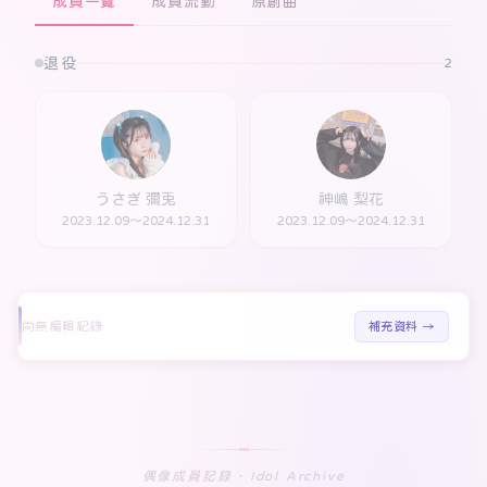
成員一覽
成員流動
原創曲
退役
2
うさぎ 彌兎
神嶋 梨花
2023.12.09～2024.12.31
2023.12.09～2024.12.31
尚無編輯紀錄
補充資料 →
偶像成員記録 · Idol Archive