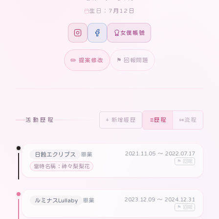
7月12日
生日：
女僕帳號
✏️ 提案修改
⚑ 回報問題
活動歷程
+ 新增經歷
歷程
流程
2021.11.05
〜 2022.07.17
日蝕エクリプス
畢業
⚑ 回報
當時名稱：神々梨梨花
2023.12.09
〜 2024.12.31
ルミナスLullaby
畢業
⚑ 回報