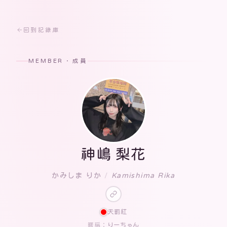
回到記錄庫
MEMBER · 成員
神嶋 梨花
かみしま りか
/
Kamishima Rika
天罰紅
りーちゃん
暱稱：