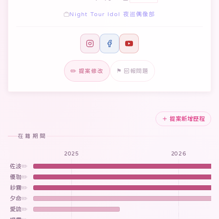
Night Tour Idol 夜巡偶像部
✏️ 提案修改
⚑ 回報問題
＋ 提案新增歷程
在籍期間
2025
2026
佐波
✏️
優珈
✏️
紗霧
✏️
夕命
✏️
愛琉
✏️