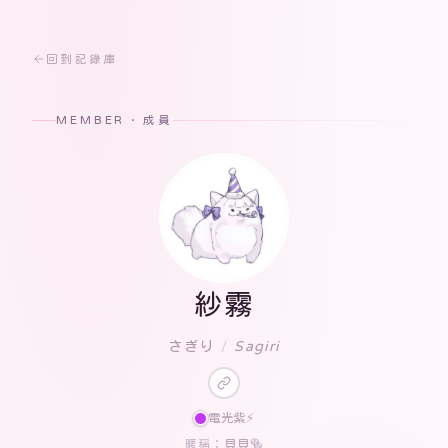
回到記錄庫
MEMBER · 成員
紗霧
さぎり
/
Sagiri
電光紫⚡️
貝貝🥯
暱稱：