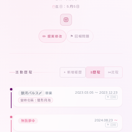
5月5日
生日：
✏️ 提案修改
⚑ 回報問題
活動歷程
+ 新增經歷
歷程
流程
2023.03.05
〜 2023.12.23
銀河パルス〆
畢業
⚑ 回報
當時名稱：闇形月海
2024.08.23
〜
無我夢中
⚑ 回報