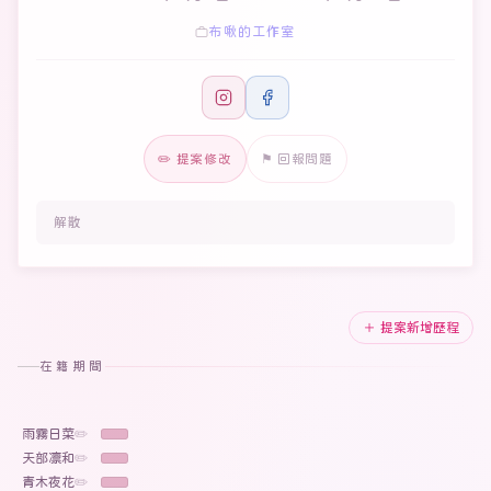
布啾的工作室
✏️ 提案修改
⚑ 回報問題
解散
＋ 提案新增歷程
在籍期間
雨霧日菜
✏️
天部凛和
✏️
青木夜花
✏️