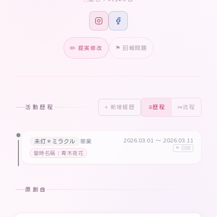
✏️ 提案修改
⚑ 回報問題
活動歷程
+ 新增經歷
歷程
流程
2026.03.01
〜 2026.03.11
未灯＊ミラクル
畢業
⚑ 回報
當時名稱：青木夜花
原創曲