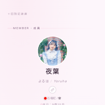
回到記錄庫
MEMBER · 成員
夜葉
よるは
/
Yoruha
石榴紅
/
🌸
9月25日
生日：